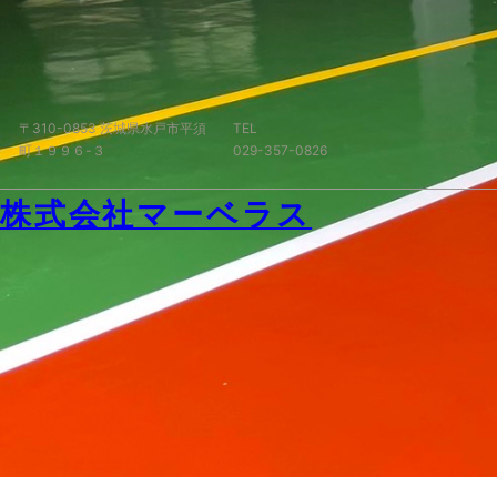
内
容
を
ス
キ
〒310-0853 茨城県水戸市平須
TEL
ッ
町１９９６-３
029-357-0826
プ
株式会社マーベラス