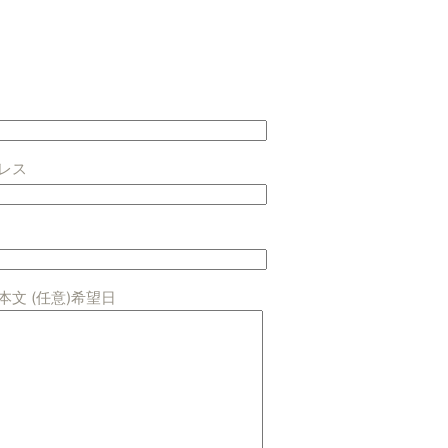
レス
文 (任意)希望日